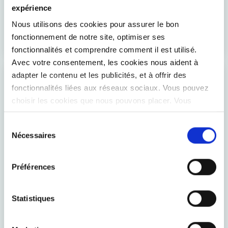
expérience
Interview en coopération avec De Specialist du tableau
de bord Value4Health, une initiative qui vise à apporter
Nous utilisons des cookies pour assurer le bon
une valeur ajoutée aux soins de santé.
fonctionnement de notre site, optimiser ses
fonctionnalités et comprendre comment il est utilisé.
Avec votre consentement, les cookies nous aident à
adapter le contenu et les publicités, et à offrir des
fonctionnalités liées aux réseaux sociaux. Vous pouvez
choisir les cookies que nous pouvons placer. Vous
pouvez modifier vos préférences à tout moment.
Sélection
Nécessaires
du
consentement
GUIDE PRATIQUE
Préférences
Guide pratique de la data analytics pour
décisions stratégiques
Découvrez comment la data analytics aide à prendre
Statistiques
des décisions stratégiques plus éclairées et à exploiter
pleinement le potentiel de vos données.