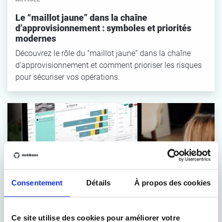
Le “maillot jaune” dans la chaîne
d’approvisionnement : symboles et priorités
modernes
Découvrez le rôle du “maillot jaune” dans la chaîne
d’approvisionnement et comment prioriser les risques
pour sécuriser vos opérations.
Consentement
Détails
À propos des cookies
ARTICLE
Piloter l’hôpital grâce à une vision claire des
Ce site utilise des cookies pour améliorer votre
parcours de soins