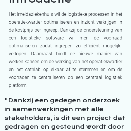
Het
Imeldaziekenhuis
wil de
logistieke processen
in het
operatiekwartier optimaliseren
en inzicht verkrijgen in
de kostprijs per ingreep.
D
ankzij de ondersteuning van
een logistieke software
wil men
de
voorraad
optimaliseren zodat ingrepen zo efficiënt mogelijk
verlopen.
Daarnaast
biedt de
nieuwe manier van
werken
kans
en
om de
werking
van het operatiekwartier
en het
cathlab
op elkaar af te stemmen
en
om
de
voorraden
te centraliseren
op
een
centraal logistiek
platform
.
D
ankzij een gedegen onderzoek
in samenwerkingen met alle
stakeholders, is dit een project dat
gedragen en gesteund wordt door