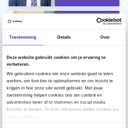
Thomas Haspeslagh
Toestemming
Details
Over
Deze website gebruikt cookies om je ervaring te
verbeteren.
We gebruiken cookies om onze website goed te laten
Contacteer ons
werken, om functies te optimaliseren en om inzicht te
krijgen in hoe onze site wordt gebruikt. Met jouw
Wij helpen je om de meest dringende business
toestemming helpen cookies ons om content en
uitdagingen aan te pakken met onze flexibele
advertenties beter af te stemmen en social media
aanpak. Onze consultants richten zich op impact en
functies te bieden. Je kunt zelf kiezen welke cookies we
maximale efficiëntie in co-creatie met jou.
mogen plaatsen.