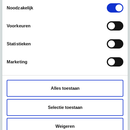
CONTACTEER ONS
Toestemmingsselectie
Noodzakelijk
Voorkeuren
Gerelateerde artikelen
Statistieken
Zorglogistiek
Marketing
Alles toestaan
Selectie toestaan
Modernisering en uitbreiding van
buizenpostsysteem bij ZAS Middelheim
Weigeren