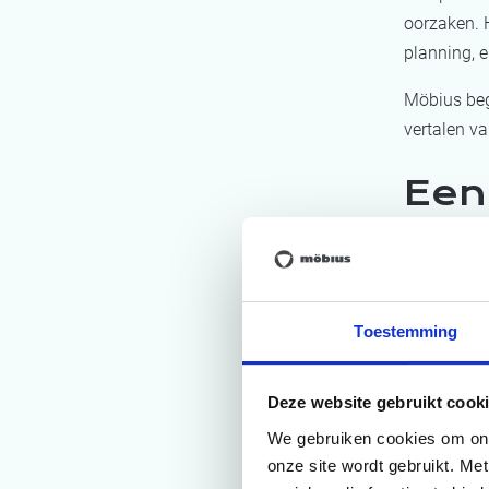
oorzaken. H
planning, e
Möbius bege
vertalen v
Een
gem
Möbius kenm
werkt pas a
Toestemming
maar juist 
Dit wordt 
Deze website gebruikt cooki
prestaties
We gebruiken cookies om onze
afhankelijk
onze site wordt gebruikt. Me