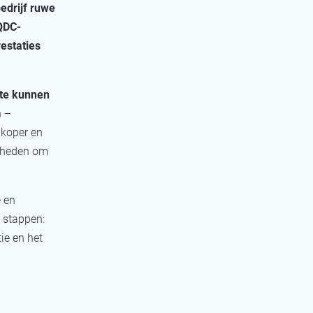
edrijf ruwe
QDC-
estaties
 te kunnen
n –
 koper en
jkheden om
 en
 stappen:
ie en het