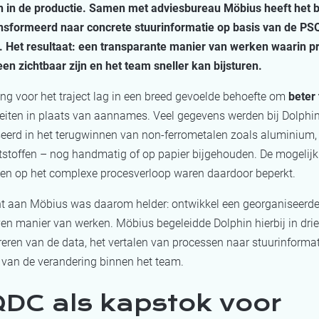
 in de productie. Samen met adviesbureau Möbius heeft het b
nsformeerd naar concrete stuurinformatie op basis van de PS
 Het resultaat: een transparante manier van werken waarin pr
en zichtbaar zijn en het team sneller kan bijsturen.
ng voor het traject lag in een breed gevoelde behoefte om
beter
feiten in plaats van aannames. Veel gegevens werden bij Dolphi
seerd in het terugwinnen van non-ferrometalen zoals aluminium,
eststoffen – nog handmatig of op papier bijgehouden. De mogeli
ijgen op het complexe procesverloop waren daardoor beperkt.
t aan Möbius was daarom helder: ontwikkel een georganiseerde
en manier van werken. Möbius begeleidde Dolphin hierbij in drie
reren van de data, het vertalen van processen naar stuurinformat
 van de verandering binnen het team.
DC als kapstok voor