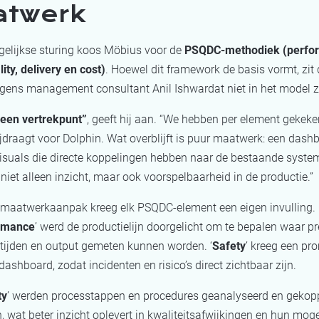
twerk
gelijkse sturing koos Möbius voor de
PSQDC-methodiek (perfo
lity, delivery en cost)
. Hoewel dit framework de basis vormt, zit 
gens management consultant Anil Ishwardat niet in het model ze
een vertrekpunt”
, geeft hij aan. “We hebben per element gekeke
jdraagt voor Dolphin. Wat overblijft is puur maatwerk: een dash
visuals die directe koppelingen hebben naar de bestaande syste
niet alleen inzicht, maar ook voorspelbaarheid in de productie.”
 maatwerkaanpak kreeg elk PSQDC-element een eigen invulling. 
rmance
’ werd de productielijn doorgelicht om te bepalen waar pr
itijden en output gemeten kunnen worden. ‘
Safety
’ kreeg een pr
 dashboard, zodat incidenten en risico’s direct zichtbaar zijn.
ty
’ werden processtappen en procedures geanalyseerd en gekop
 wat beter inzicht oplevert in kwaliteitsafwijkingen en hun moge