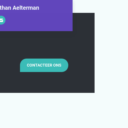
than Aelterman
CONTACTEER ONS