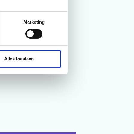
e cijfers
etal
 zien en we
Marketing
Alles toestaan