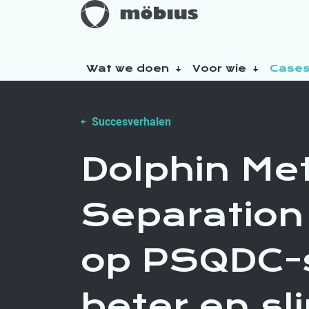
Wat we doen
Voor wie
Case
Over ons
Succesverhalen
Onze duurzaamheidsinitiatieven
Dolphin Me
Separation 
op PSQDC-
beter en s