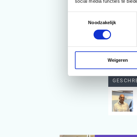
social media functies te bie
“Samen met
van het da
Toestemmingsselectie
Separation
Noodzakelijk
kunnen nu 
Overgenom
Weigeren
GESCHR