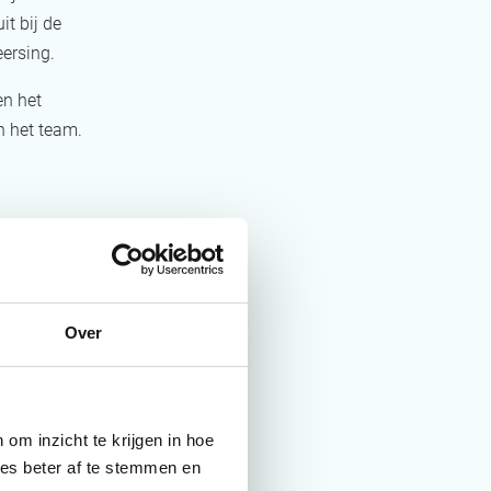
it bij de
eersing.
en het
n het team.
te
shboard
 de tooling,
Over
 Anil.
scherm de
r
om inzicht te krijgen in hoe
ies beter af te stemmen en