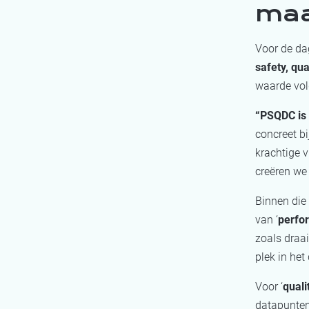
maa
Voor de da
safety, qua
waarde vol
“PSQDC is 
concreet bi
krachtige 
creëren we 
Binnen die
van ‘
perfo
zoals draa
plek in het
Voor ‘
quali
datapunten,