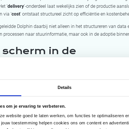
et ‘
delivery
’-onderdeel laat wekelijks zien of de productie aanslu
n via ‘
cost
’ ontstaat structureel zicht op efficiëntie en kostenbeh
leidde Dolphin daarbij niet alleen in het structureren van data 
an processen naar stuurinformatie, maar ook in de adoptie binne
 scherm in de
eenschappelijke ruim
erkt zich in dit traject door de
focus op adoptie
. Want een da
ls de mensen erachter veranderen. “Het succes zat niet alleen in
Details
in de manier waarop het team ermee leert werken en sturen”, stelt
tastbaar in de gezamenlijke ruimte van Dolphin, waar een groot 
es om je ervaring te verbeteren.
 voor iedereen zichtbaar maakt. De organisatie is daarmee minde
 website goed te laten werken, om functies te optimaliseren en 
 geworden van individuele kennis.
t jouw toestemming helpen cookies ons om content en advertent