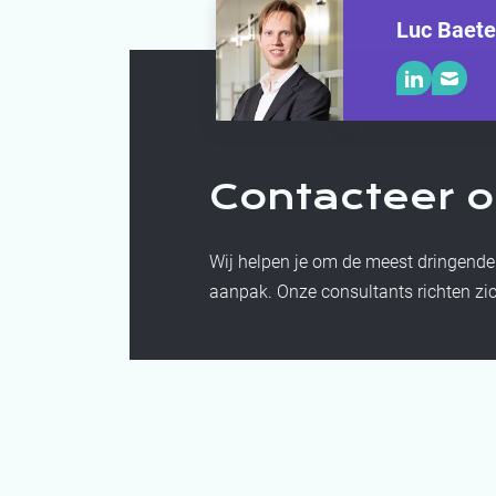
Luc Baet
Contacteer 
Wij helpen je om de meest dringende
aanpak. Onze consultants richten zic