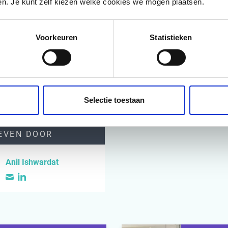
den. Je kunt zelf kiezen welke cookies we mogen plaatsen.
 het productieteam komen we wekelijks bijeen en duiken we in d
shboard”, aldus Sander Manssen, Hoofd Productie bij Dolphin M
. “Het dashboard laat ons de resultaten van de afgelopen weken
Voorkeuren
Statistieken
beter anticiperen op wat gaat komen.”
en van consultancy.nl
Selectie toestaan
EVEN DOOR
Anil Ishwardat