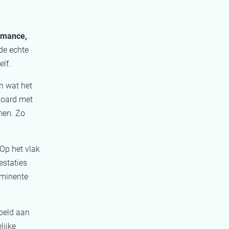
rmance,
de echte
lf.
n wat het
board met
men. Zo
Op het vlak
estaties
ominente
peld aan
lijke