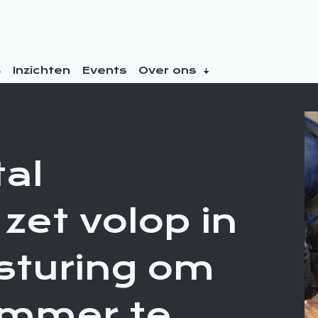
s
Inzichten
Events
Over ons
tal
zet volop in
sturing om
limmer te