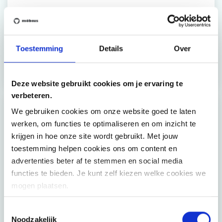
Versterk de organisatie met een modern
governance model
Viro vzw deed beroep op Möbius om op gerichte en
Toestemming
Details
Over
efficiënte wijze een evaluatie te maken van de werking
van het bestuursorgaan.
Deze website gebruikt cookies om je ervaring te
verbeteren.
We gebruiken cookies om onze website goed te laten
werken, om functies te optimaliseren en om inzicht te
krijgen in hoe onze site wordt gebruikt. Met jouw
toestemming helpen cookies ons om content en
advertenties beter af te stemmen en social media
functies te bieden. Je kunt zelf kiezen welke cookies we
mogen plaatsen.
Comfort en zorg in het nieuwe
kinderziekenhuis UZ Gent
Toestemmingsselectie
UZ Gent heeft het nieuwe kinderziekenhuis optimaal
Noodzakelijk