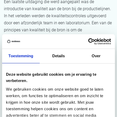
Een laatste uitdaging die werd aangepakt was de
introductie van kwaliteit aan de bron bij de productielijnen.
In het verleden werden de kwaliteitscontroles uitgevoerd
door een afzonderlijk team in een laboratorium. Een van de
principes van kwaliteit bij de bron is om de
kwaliteitscontroles in de productielijnen uit te voeren, bij
voorkeur door de productieoperatoren zelf, zodat fouten
kunnen worden opgespoord waar en wanneer ze zich
Toestemming
Details
Over
voordoen. Om dit te verkrijgen, werden kwaliteitscontroles
gestandaardiseerd en werd het laboratoriumteam naar de
productievloer gebracht om de kwaliteitscontroles aan de
Deze website gebruikt cookies om je ervaring te
productie-operators te leren. Daarnaast is het
verbeteren.
laboratoriumteam getraind om samen met de productie-
We gebruiken cookies om onze website goed te laten
operatoren een Root Cause Analysis uit te voeren over de
werken, om functies te optimaliseren en om inzicht te
afwijkingen die tijdens de kwaliteitscontroles waren
krijgen in hoe onze site wordt gebruikt. Met jouw
vastgesteld.
toestemming helpen cookies ons om content en
advertenties beter af te stemmen en social media