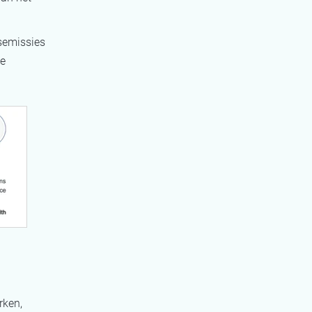
semissies
te
rken,