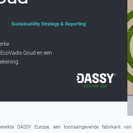
Sustainability Strategy & Reporting
erke
 EcoVadis Goud en een
rekening.
ereikte DASSY Europe, een toonaangevende fabrikant van w