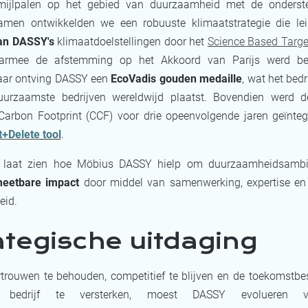
mijlpalen op het gebied van duurzaamheid met de onderst
amen ontwikkelden we een robuuste klimaatstrategie die le
van DASSY's
klimaatdoelstellingen
door het
Science Based Target
armee de afstemming op het Akkoord van Parijs werd bev
jaar ontving DASSY een
EcoVadis gouden medaille
, wat het bedr
urzaamste bedrijven wereldwijd plaatst. Bovendien werd de
Carbon Footprint (CCF) voor drie opeenvolgende jaren geïnteg
t+Delete
tool
.
 laat zien hoe Möbius DASSY hielp om duurzaamheidsambi
eetbare impact
door middel van samenwerking, expertise en
eid.
ategische uitdaging
trouwen te behouden, competitief te blijven en de toekomstbe
bedrijf te versterken, moest DASSY evolueren 