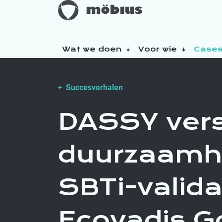
Wat we doen
Voor wie
Case
Over ons
Succesverhalen
Onze duurzaamheidsinitiatieven
DASSY vers
duurzaamh
SBTi-valida
Ecovadis G