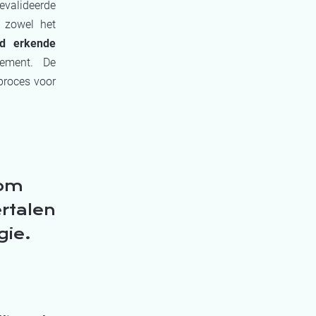
evalideerde
 zowel het
jd erkende
gement.
De
proces voor
 om
ertalen
gie.