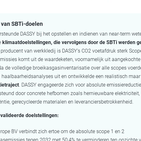
e van SBTi-doelen
steunde DASSY bij het opstellen en indienen van near-term wet
e
klimaatdoelstellingen, die vervolgens door de SBTi werden g
 producent van werkkledij is DASSY’s CO2 voetafdruk sterk Scop
missies komt uit de waardeketen, voornamelijk uit aangekochte 
a de volledige broeikasgasinventarisatie over alle scopes voer
n haalbaarheidsanalyses uit en ontwikkelde een realistisch maar
ietraject
. DASSY engageerde zich voor absolute emissiereductie
steund door concrete hefbomen zoals hernieuwbare elektriciteit,
iëntie, gerecycleerde materialen en leveranciersbetrokkenheid.
valideerde doelstellingen:
ope BV verbindt zich ertoe om de absolute scope 1 en 2
asemissies tegen 2032 met 50,4% te verminderen ten opzichte 