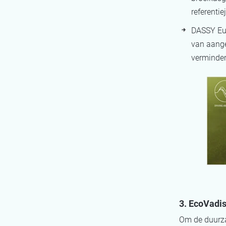
referentie
DASSY Eur
van aange
verminde
3. EcoVadi
Om de duurza