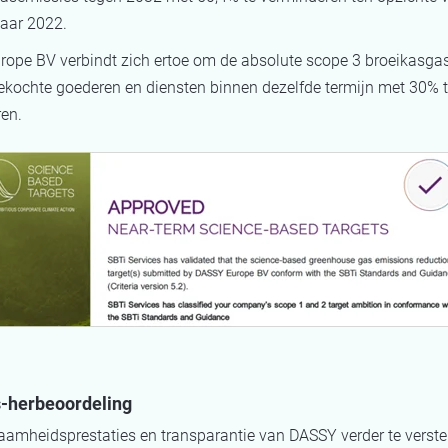
jaar 2022.
ope BV verbindt zich ertoe om de absolute scope 3 broeikasga
kochte goederen en diensten binnen dezelfde termijn met 30% 
ren.
s-herbeoordeling
amheidsprestaties en transparantie van DASSY verder te verste