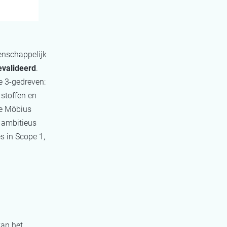
enschappelijk
evalideerd
.
e 3‑gedreven:
stoffen en
de Möbius
 ambitieus
s in Scope 1,
van het