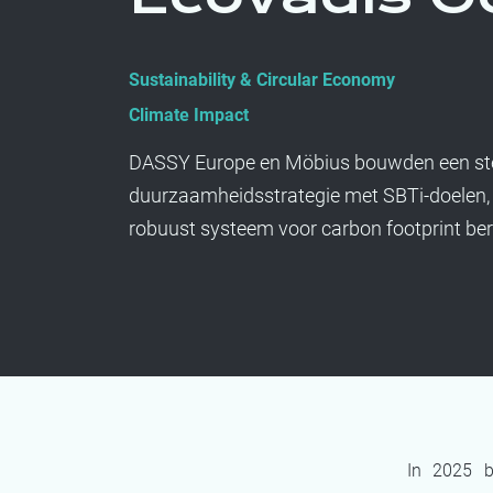
Sustainability & Circular Economy
Climate Impact
DASSY Europe en Möbius bouwden een st
duurzaamheidsstrategie met SBTi-doelen,
robuust systeem voor carbon footprint be
In 2025 b