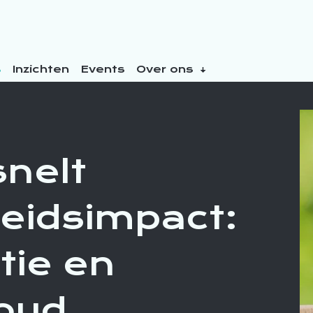
s
Inzichten
Events
Over ons
nelt
eidsimpact:
tie en
oud