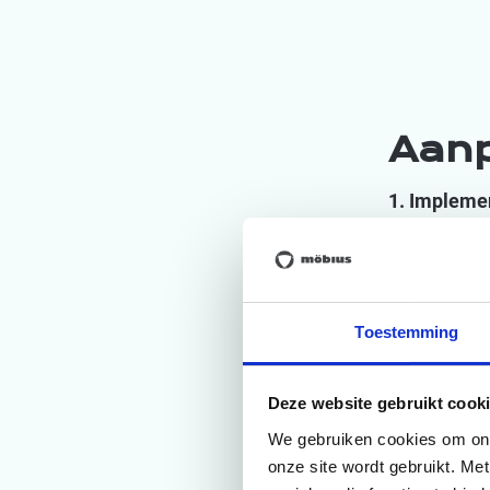
Aan
1. Impleme
Om een accur
implementeer
Carbon+Alt+De
ontwikkelde 
Toestemming
2022 als base
verantwoorde
Deze website gebruikt cooki
Möbius de re
We gebruiken cookies om onze
dataverzame
onze site wordt gebruikt. Me
2024 naadloo