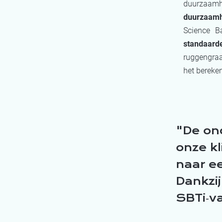
duurzaamhe
duurzaamh
Science B
standaard
ruggengraa
het bereke
De on
onze kl
naar ee
Dankzij
SBTi‑va