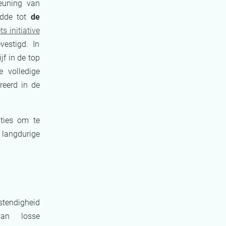
euning van
idde tot
de
s initiative
estigd. In
ijf in de top
 volledige
reerd in de
ties om te
 langdurige
stendigheid
van losse