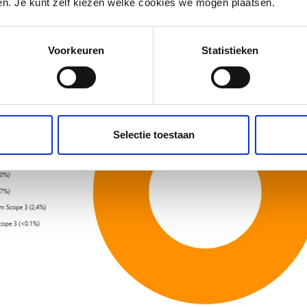
den. Je kunt zelf kiezen welke cookies we mogen plaatsen.
van de CO₂‑uitstoot voor de toekomst verzekerd.
Voorkeuren
Statistieken
Selectie toestaan