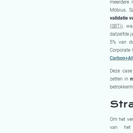
meerdere 
Möbius. S
validatie 
(SBTi)
, wa
datzelfde 
5% van du
Corporate 
Carbon+Al
Deze case
zetten in
m
betrokkenh
Str
Om het ver
van het 