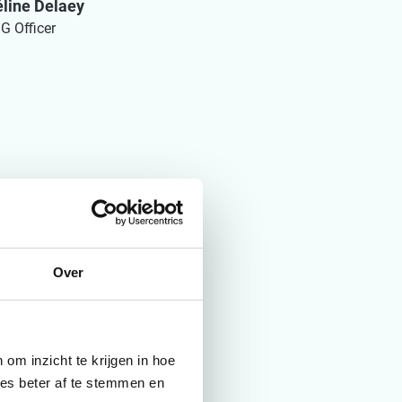
line Delaey
G Officer
deren,
eving in,
 gegevens van
Over
SY verfijnde
om inzicht te krijgen in hoe
 2023 en
ies beter af te stemmen en
trouwbare