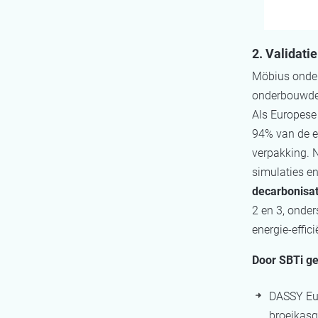
2. Validati
Möbius onder
onderbouwd
Als Europese
94% van de e
verpakking. N
simulaties e
decarbonisat
2 en 3, onder
energie‑effic
Door SBTi ge
DASSY Eur
broeikasg