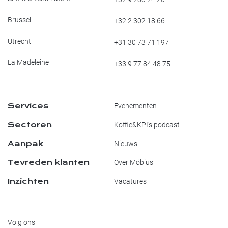
Brussel
+32 2 302 18 66
Utrecht
+31 30 73 71 197
La Madeleine
+33 9 77 84 48 75
Services
Evenementen
Sectoren
Koffie&KPI's podcast
Aanpak
Nieuws
Tevreden klanten
Over Möbius
Inzichten
Vacatures
Volg ons