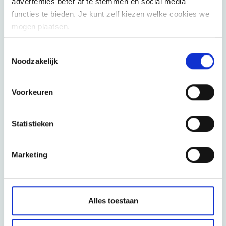
advertenties beter af te stemmen en social media
Daardoor ontstaat er een kloof tussen ESG-rapportering
functies te bieden. Je kunt zelf kiezen welke cookies we
en de effectieve milieu-impact.
mogen plaatsen.
Toestemmingsselectie
Noodzakelijk
Hoe bedrijven strategisch
ESG-ratings kunnen
Voorkeuren
verbeteren
Bedrijven die hun ESG-ratings willen verbeteren, doen
Statistieken
er goed aan om te focussen op:
Marketing
Het versterken van ESG-rapportering
Het afstemmen van rapportering op erkende
frameworks
Alles toestaan
Het verbeteren van datakwaliteit en consistentie
Het duidelijk documenteren van