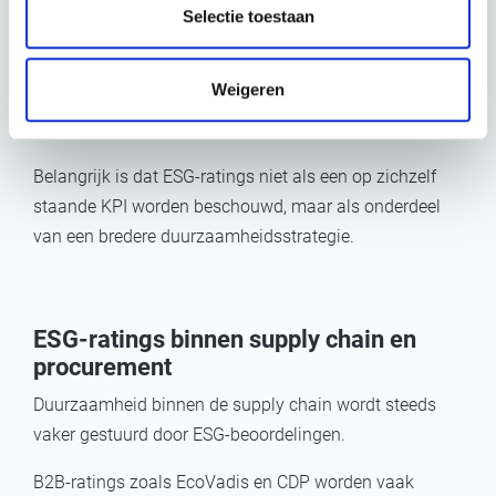
Selectie toestaan
duurzaamheidsbeleid
Actieve deelname aan B2B ESG-platformen
Weigeren
Het koppelen van ESG-strategie aan meetbare
resultaten
Belangrijk is dat ESG-ratings niet als een op zichzelf
staande KPI worden beschouwd, maar als onderdeel
van een bredere duurzaamheidsstrategie.
ESG-ratings binnen supply chain en
procurement
Duurzaamheid binnen de supply chain wordt steeds
vaker gestuurd door ESG-beoordelingen.
B2B-ratings zoals EcoVadis en CDP worden vaak