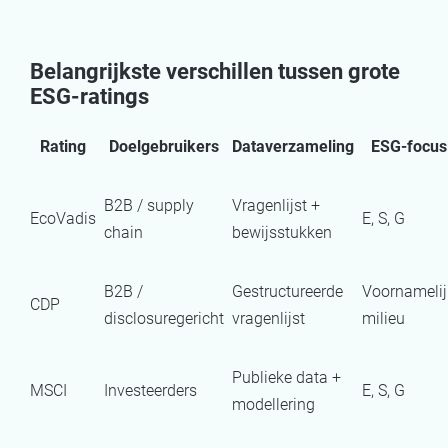
Belangrijkste verschillen tussen grote
ESG-ratings
Rating
Doelgebruikers
Dataverzameling
ESG-focus
B2B / supply
Vragenlijst +
EcoVadis
E, S, G
chain
bewijsstukken
B2B /
Gestructureerde
Voornamelij
CDP
disclosuregericht
vragenlijst
milieu
Publieke data +
MSCI
Investeerders
E, S, G
modellering