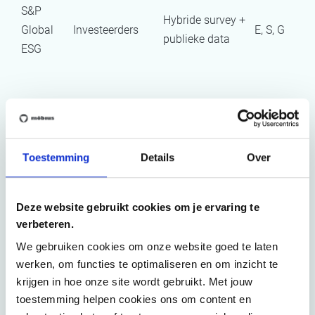
S&P
Hybride survey +
Global
Investeerders
E, S, G
publieke data
ESG
ESG-ratings versus ESG-prestaties
ESG-ratings weerspiegelen niet altijd de werkelijke
duurzaamheidsprestaties.
Toestemming
Details
Over
Hoewel ze breed gebruikt worden in investerings- en
aankoopbeslissingen, worden ze vaak beïnvloed door:
Deze website gebruikt cookies om je ervaring te
verbeteren.
De volledigheid van rapportering
We gebruiken cookies om onze website goed te laten
werken, om functies te optimaliseren en om inzicht te
De formalisering van beleid
krijgen in hoe onze site wordt gebruikt. Met jouw
De kwaliteit van rapportering
toestemming helpen cookies ons om content en