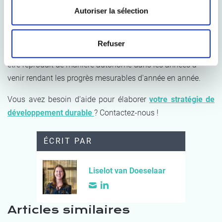
Autoriser la sélection
Grâce à cette base solide, Dossche Mills dispose d'une
vision claire de ses principales sources d'émissions et est
prêt à définir des objectifs SBTi FLAG. Le processus de
Refuser
collecte de données et de calcul est par ailleurs conçu pour
être reproduit de manière autonome dans les années à
venir rendant les progrès mesurables d'année en année.
Vous avez besoin d'aide pour élaborer
votre stratégie de
développement durable
? Contactez-nous !
ÉCRIT PAR
Liselot van Doeselaar
Articles similaires