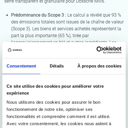
serre transparent et granulaire pour Dossche Mills.
Prédominance du Scope 3 :
Le calcul a révélé que 93 %
des émissions totales sont issues de la chaîne de valeur
(Scope 3). Les biens et services achetés représentent la
part la plus importante (65 %), tirée par
l'approvisionnement en blé et autres ingrédients. Les
émissions liées à la transformation des produits vendus
par les boulangeries et autres transformateurs
alimentaires représentent quant à elles 14 % des
Consentement
Détails
À propos des cookies
émissions totales.
Répartition FLAG vs. industrielle :
L'analyse confirme
Ce site utilise des cookies pour améliorer votre
l'importance des lignes directrices FLAG : les émissions
expérience
FLAG représentent 58 % des émissions Scope 3.
Cette
distinction permet une définition d'objectifs plus
Nous utilisons des cookies pour assurer le bon
précise.
fonctionnement de notre site, optimiser ses
fonctionnalités et comprendre comment il est utilisé.
Avec votre consentement, les cookies nous aident à