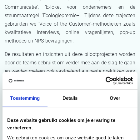
Communicatie', 'E-loket voor ondernemers' en de
steunmaatregel 'Ecologiepremie+'. Tijdens deze trajecten
gebruikten we 'Voice of the Customer'-methodieken zoals
kwalitatieve interviews, online vragenlijsten, pop-up
methodes en NPS-bevragingen.
De resultaten en inzichten uit deze pilootprojecten worden
door de teams gebruikt om verder mee aan de slag te gaan
en werden meteen ook vastgelegd als beste praktijken voor
toekomstige klantenonderzoeken.
Toestemming
Details
Over
Resultaten
Deze website gebruikt cookies om je ervaring te
Het project leverde enkele concrete resultaten op:
verbeteren.
We gebruiken cookies om onze website goed te laten
Een
uitgebreide visietekst
over hoe VLAIO in de