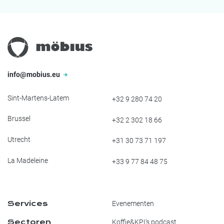
info@mobius.eu
Sint-Martens-Latem
+32 9 280 74 20
Brussel
+32 2 302 18 66
Utrecht
+31 30 73 71 197
La Madeleine
+33 9 77 84 48 75
Services
Evenementen
Sectoren
Koffie&KPI's podcast