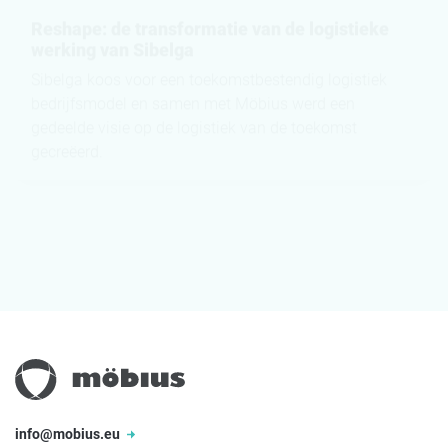
Reshape: de transformatie van de logistieke
werking van Sibelga
Sibelga koos voor een toekomstbestendig logistiek
bedrijfsmodel en samen met Möbius werd een
gedeelde visie op de logistiek van de toekomst
gecreëerd.
Bekijk alles
info@mobius.eu