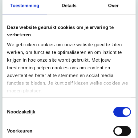
Toestemming
Details
Over
Deze website gebruikt cookies om je ervaring te
verbeteren.
Jonathan Aelterman
We gebruiken cookies om onze website goed te laten
werken, om functies te optimaliseren en om inzicht te
krijgen in hoe onze site wordt gebruikt. Met jouw
toestemming helpen cookies ons om content en
advertenties beter af te stemmen en social media
functies te bieden. Je kunt zelf kiezen welke cookies we
mogen plaatsen.
Contacteer ons
Toestemmingsselectie
Noodzakelijk
Wij helpen je om de meest dringende business
uitdagingen aan te pakken met onze flexibele
aanpak. Onze consultants richten zich op impact en
Voorkeuren
maximale efficiëntie in co-creatie met jou.