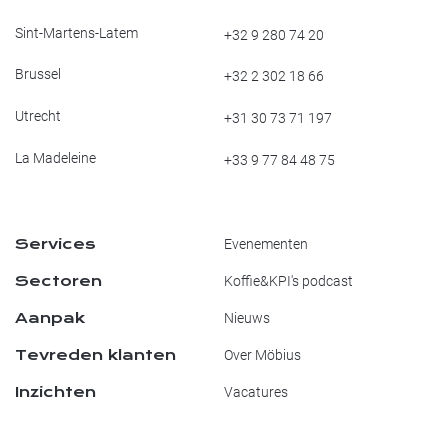
Sint-Martens-Latem
+32 9 280 74 20
Brussel
+32 2 302 18 66
Utrecht
+31 30 73 71 197
La Madeleine
+33 9 77 84 48 75
Services
Evenementen
Sectoren
Koffie&KPI's podcast
Aanpak
Nieuws
Tevreden klanten
Over Möbius
Inzichten
Vacatures