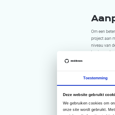
Aan
Om een beter 
project aan 
niveau van d
basis van bes
observaties o
Na het genere
formuleerde 
Toestemming
zones. Deze w
een gedragen
Deze website gebruikt cooki
Na de geslaa
We gebruiken cookies om onze
implementatie
onze site wordt gebruikt. Me