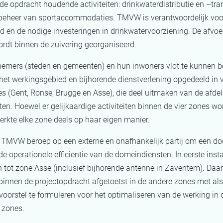
 de opdracht houdende activiteiten: drinkwaterdistributie en –tra
 beheer van sportaccommodaties. TMVW is verantwoordelijk voor
 en de nodige investeringen in drinkwatervoorziening. De afvoe
ordt binnen de zuivering georganiseerd.
nemers (steden en gemeenten) en hun inwoners vlot te kunnen b
het werkingsgebied en bijhorende dienstverlening opgedeeld in v
s (Gent, Ronse, Brugge en Asse), die deel uitmaken van de afdel
n. Hoewel er gelijkaardige activiteiten binnen de vier zones wo
erkte elke zone deels op haar eigen manier.
d
TMVW
beroep op een externe en onafhankelijk partij om een doo
de operationele efficiëntie van de domeindiensten. In eerste inst
h tot zone Asse (inclusief bijhorende antenne in Zaventem). Da
innen de projectopdracht afgetoetst in de andere zones met als
voorstel te formuleren voor het optimaliseren van de werking in 
 zones.