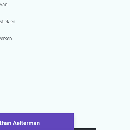
 van
stiek en
werken
than Aelterman