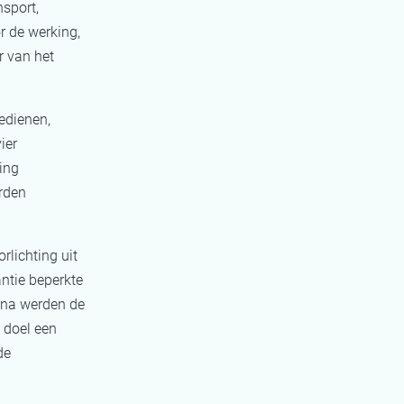
nsport,
 de werking,
r van het
edienen,
ier
ing
rden
rlichting uit
antie beperkte
arna werden de
 doel een
de