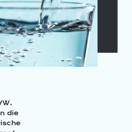
VW.
n die
tische