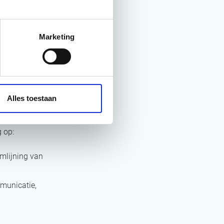
nde
Marketing
de
Alles toestaan
tste impact op
. Deze worden
 op:
mlijning van
unicatie,