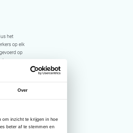
ius het
rkers op elk
tgevoerd op
 de
entificeren.
n,
rking van de
Over
ders om tot
öbius. De
om inzicht te krijgen in hoe
e trekker. De
ies beter af te stemmen en