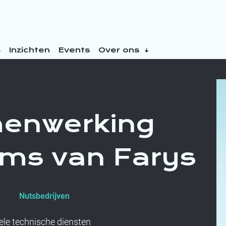
s
Inzichten
Events
Over ons
menwerking
ams van Farys
Nutsbedrijven
ele technische diensten