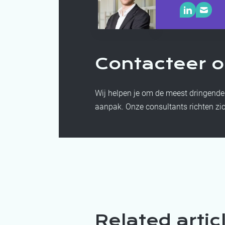
Contacteer 
Wij helpen je om de meest dringende
aanpak. Onze consultants richten zic
Related artic