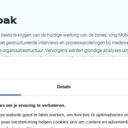
pak
beeld te krijgen van de huidige werking van de zones, ving Möb
met gestructureerde interviews en proceswandelingen bij medewe
e organisatiestructuur. Vervolgens werden grondige analyses ui
chikbare data om alle verworven informatie uit de interviews en
p een objectieve manier af te toetsen en verbetervoorstellen te id
ren van een gedetailleerde lijst met alle geprioriteerde voorstelle
Möbius een aantal belangrijke verbetermogelijkheden over de we
Details
erden in detail uitgewerkt samen met de belangrijkste stakehol
 actieplan te komen.
es om je ervaring te verbeteren.
gde studiefase wordt ook de implementatiefase begeleid door M
 website goed te laten werken, om functies te optimaliseren en 
 is opgedeeld in verschillende werkpakketten, elk met hun intern
t jouw toestemming helpen cookies ons om content en advertent