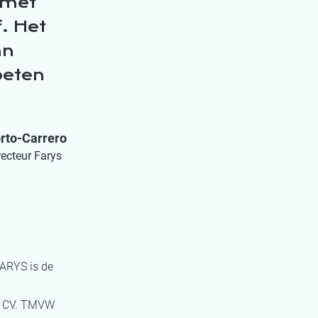
 met
f. Het
an
oeten
rto-Carrero
ecteur Farys
FARYS is de
T CV. TMVW