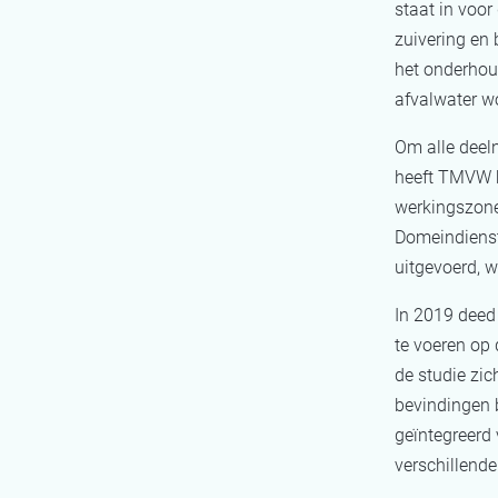
staat in voor
zuivering en
het onderhoud
afvalwater w
Om alle deel
heeft
TMVW
werkingszone
Domeindienste
uitgevoerd, w
In 2019 dee
te voeren op 
de studie zic
bevindingen b
geïntegreerd 
verschillende