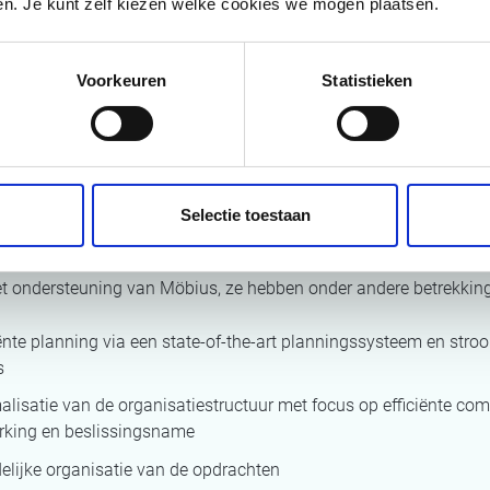
en regelmatig samen in het programmateam, waar de verschille
den. Je kunt zelf kiezen welke cookies we mogen plaatsen.
n worden opgevolgd en geleidelijk aan doorgevoerd.
Voorkeuren
Statistieken
ltaten
 een lijst uit met meer dan 50 verbeteracties om de werking in 
Selectie toestaan
 zones te optimaliseren. Hieruit werden voorstellen met de groo
ëntie
en klanten- en medewerkerstevredenheid verder uitgewerkt
t ondersteuning van Möbius, ze hebben onder andere betrekking
ënte planning via een state-of-
the
-art planningssysteem en stroo
s
alisatie van de organisatiestructuur met focus op
efficiënte
comm
king en
beslissingsname
elijke organisatie van de opdrachten