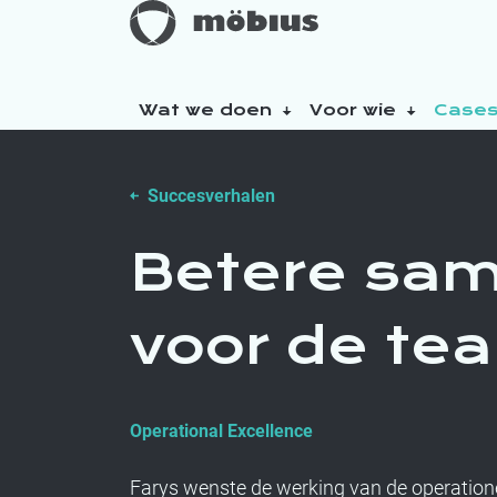
Wat we doen
Voor wie
Case
Over ons
Succesverhalen
Onze duurzaamheidsinitiatieven
Betere sa
voor de te
Operational Excellence
Farys wenste de werking van de operation