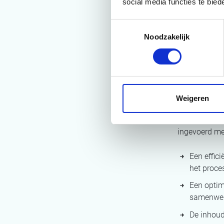
trekkers kom
social media functies te bie
werkpakkette
Toestemmingsselectie
Noodzakelijk
Resu
Möbius werkte
Weigeren
verschillende
interne
effici
ingevoerd me
Een effici
het proce
Een optim
samenwer
De inhoud