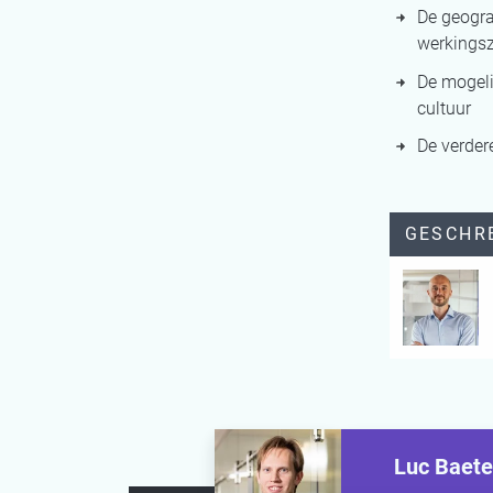
De geogra
werkingsz
De mogeli
cultuur
De verder
GESCHR
Luc Baet