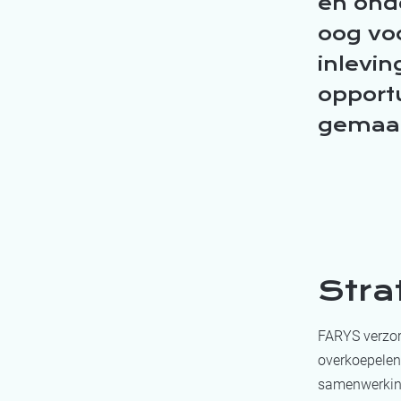
en ond
oog voo
inlevi
opportu
gemaak
Stra
FARYS verzor
overkoepelen
samenwerkin