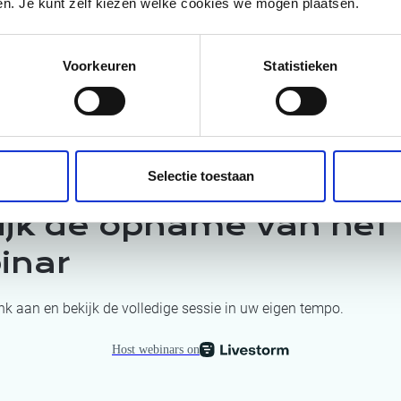
den. Je kunt zelf kiezen welke cookies we mogen plaatsen.
Voorkeuren
Statistieken
 inzichten, voorbeelden en concrete tools in detail bekijken? U 
sessie bekijken via onderstaande link.
Selectie toestaan
ijk de opname van het
inar
nk aan en bekijk de volledige sessie in uw eigen tempo.