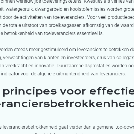
, binnen wereldwijde toeleveringsketens. Kwesties als verlies van
teit, watergebruik, dwangarbeid en koolstofemissies worden grot
 door de activiteiten van toeleveranciers. Voor veel productiebed
 de totale uitstoot van broeikasgassen afkomstig van de waard
 betrokkenheid van toeleveranciers essentieel is.
worden steeds meer gestimuleerd om leveranciers te betrekken d
, verwachtingen van klanten en investeerders, druk van collega'
an veerkracht en innovatie. Duurzaamheidsprestaties worden oo
 indicator voor de algehele uitmuntendheid van leveranciers.
 principes voor effecti
eranciersbetrokkenhei
e leveranciersbetrokkenheid gaat verder dan algemene, top-dow