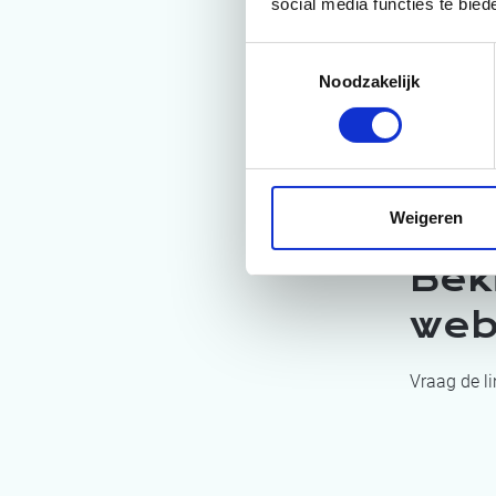
social media functies te bie
Toestemmingsselectie
Noodzakelijk
Wilt u alle
volledige 
Weigeren
Bek
web
Vraag de li