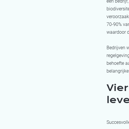
een bedrijf
biodiversi
veroorzaakt
70-90% van
waardoor de
Bedrijven 
regelgeving
behoefte a
belangrijke
Vier
lev
Succesvoll