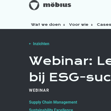
Wat we doen
Voor wie
Case
Over ons
Inzichten
Onze duurzaamheidsinitiatieven
Webinar: L
bij ESG-su
WEBINAR
Supply Chain Management
Sustainability Excellence