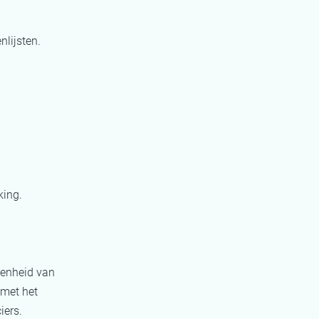
nlijsten.
king.
kkenheid van
 met het
iers.