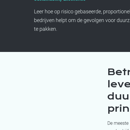
Leer hoe op risico gebaseerde, proportion
bedrijven helpt om de gevolgen voor duur
te pakken.
Bet
leve
duu
pri
De meeste m