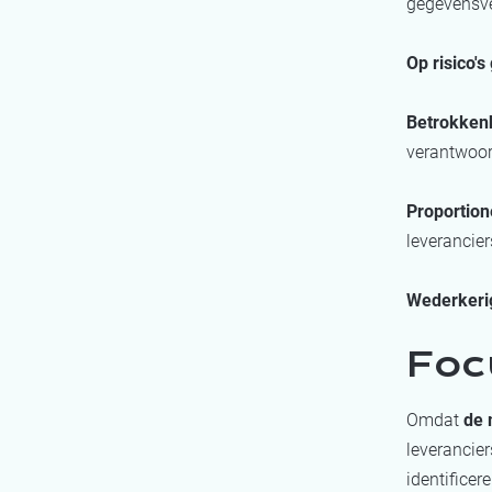
gegevensver
Op risico'
Betrokken
verantwoor
Proportion
leverancier
Wederkeri
Foc
Omdat
de 
leverancier
identificer