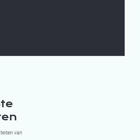
te
ten
iteiten van