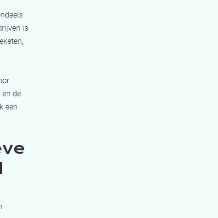
endeels
rijven is
eketen,
oor
s en de
k een
eve
d
n