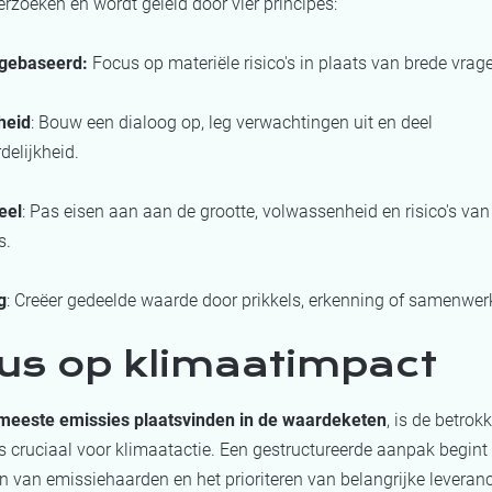
zoeken en wordt geleid door vier principes:
s gebaseerd:
Focus op materiële risico's in plaats van brede vrage
heid
: Bouw een dialoog op, leg verwachtingen uit en deel
delijkheid.
eel
: Pas eisen aan aan de grootte, volwassenheid en risico's van
s.
g
: Creëer gedeelde waarde door prikkels, erkenning of samenwer
us op klimaatimpact
meeste emissies plaatsvinden in de waardeketen
, is de betro
s cruciaal voor klimaatactie. Een gestructureerde aanpak begint
en van emissiehaarden en het prioriteren van belangrijke leveranc