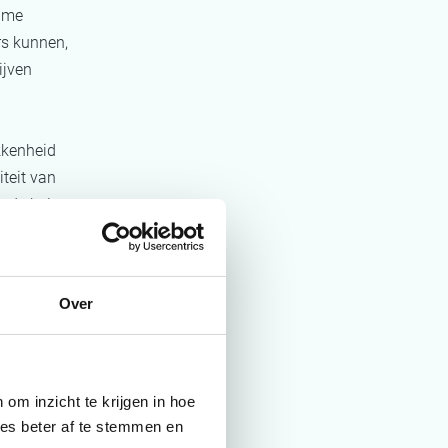
wame
rs kunnen,
ijven
kkenheid
teit van
 de hele
Over
om inzicht te krijgen in hoe
ies beter af te stemmen en