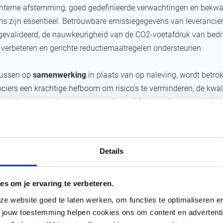
 interne afstemming, goed gedefinieerde verwachtingen en bek
s zijn essentieel. Betrouwbare emissiegegevens van leverancie
gevalideerd, de nauwkeurigheid van de CO2-voetafdruk van bedr
k verbeteren en gerichte reductiemaatregelen ondersteunen.
cussen op
samenwerking
in plaats van op naleving, wordt betro
ciers een krachtige hefboom om risico's te verminderen, de kwali
e verbeteren en de voortgang op het gebied van duurzaamheid in
n te versnellen.
Details
es om je ervaring te verbeteren.
 website goed te laten werken, om functies te optimaliseren en 
t jouw toestemming helpen cookies ons om content en advertent