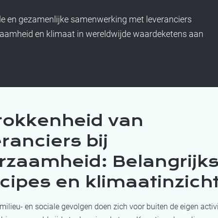
ele en gezamenlijke samenwerking met leveranciers
zaamheid en klimaat in wereldwijde waardeketens aan
rokkenheid van
ranciers bij
rzaamheid: Belangrijks
ncipes en
klimaatinzich
ilieu- en sociale gevolgen doen zich voor buiten de eigen activ