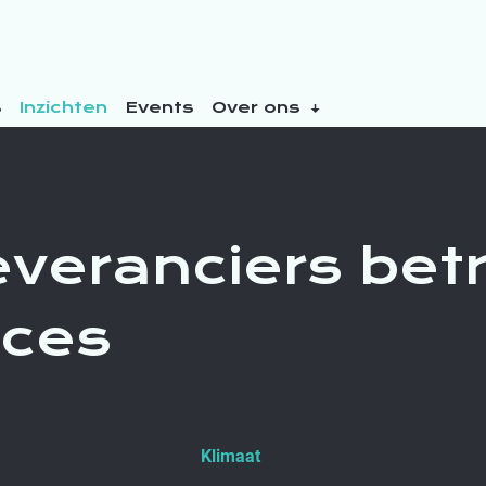
s
Inzichten
Events
Over ons
everanciers bet
cces
Klimaat