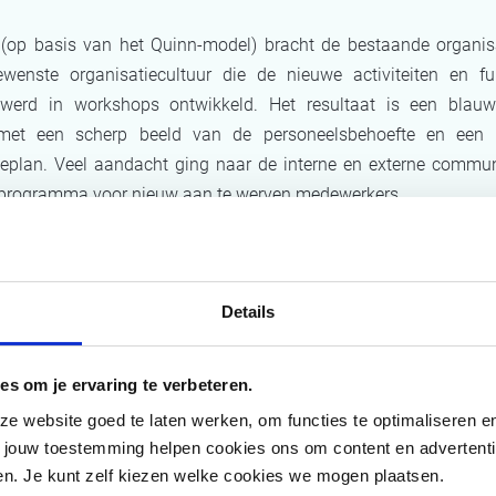
(op basis van het Quinn-model) bracht de bestaande organisa
wenste organisatiecultuur die de nieuwe activiteiten en fun
 werd in workshops ontwikkeld. Het resultaat is een blau
 met een scherp beeld van de personeelsbehoefte en een ko
eplan. Veel aandacht ging naar de interne en externe commun
programma voor nieuw aan te werven medewerkers.
ltaat
Details
 van Möbius kon het DG Inspectie van het FAGG haar c
es om je ervaring te verbeteren.
 uitgroeien tot een organisatie waarin elk niveau constructief
 website goed te laten werken, om functies te optimaliseren en 
ngen zoekt:
t jouw toestemming helpen cookies ons om content en advertent
den. Je kunt zelf kiezen welke cookies we mogen plaatsen.
e organisatiestructuur waarin de rol en het groeipad van el