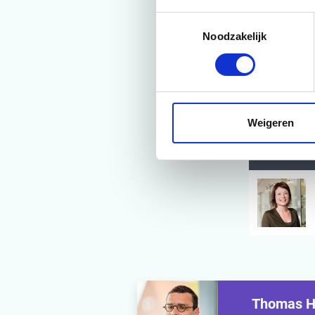
duidelijk i
Toestemmingsselectie
een imple
Noodzakelijk
voor com
een orga
‘gemiddeld
Weigeren
GESCHR
Thomas H