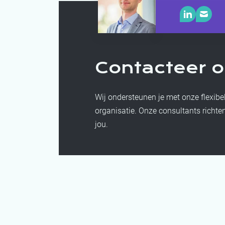
Contacteer 
Wij ondersteunen je met onze flexib
organisatie.
Onze consultants richten
jou.