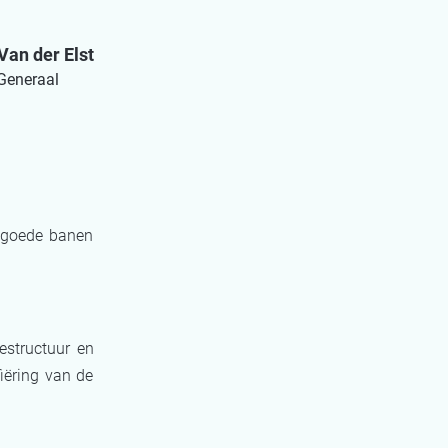
Van der Elst
 Generaal
n goede banen
estructuur en
iëring van de