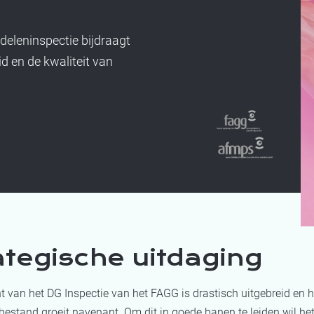
deleninspectie bijdraagt
 en de kwaliteit van
ategische uitdaging
 van het DG Inspectie van het FAGG is drastisch uitgebreid en h
bestand groeit navenant. Om dit in goede banen te leiden wil he