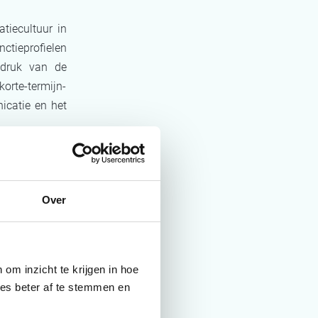
tiecultuur in
ctieprofielen
wdruk van de
rte-termijn-
icatie en het
Over
onflictmodel
 en in dialoog
om inzicht te krijgen in hoe
ies beter af te stemmen en
ke medewerker