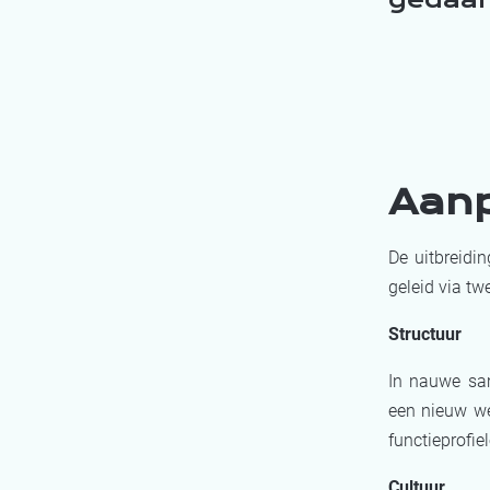
Aan
De uitbreidi
geleid via t
Structuur
In nauwe sam
een nieuw we
functieprofie
Cultuur