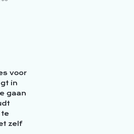
n
es voor
gt in
te gaan
udt
 te
et zelf