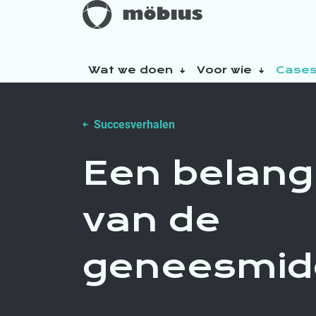
Wat we doen
Voor wie
Case
Over ons
Succesverhalen
Onze duurzaamheidsinitiatieven
Een belangri
van de
geneesmidd