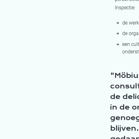
Inspectie:
de werk
de orga
een cul
onderst
Möbius
consul
de del
in de o
genoeg
blijven
gedaan