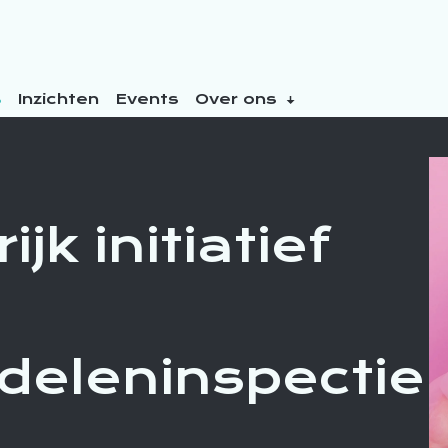
s
Inzichten
Events
Over ons
jk initiatief
eleninspectie