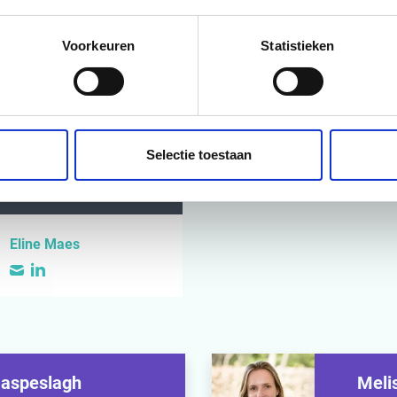
s.
mentatieplan dat op korte termijn acties aanstuurt, met voldo
Voorkeuren
Statistieken
municatie.
nisatiecultuur die bewuste keuzes stimuleert zodat men 
e’ organisatiecultuur achter zich kan laten.
Selectie toestaan
EVEN DOOR
Eline Maes
aspeslagh
Meli