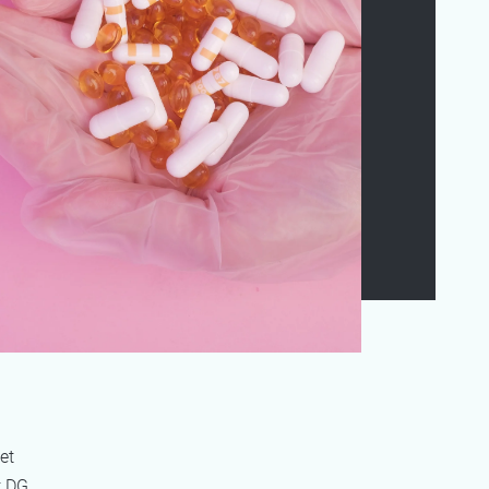
et
t DG