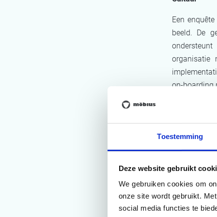
Een enquête 
beeld. De ge
ondersteunt
organisatie
implementati
on-boarding 
Resu
Toestemming
Met de hulp
Deze website gebruikt cooki
afschudden en
We gebruiken cookies om onze
naar oplossi
onze site wordt gebruikt. Me
social media functies te bie
een nieuw