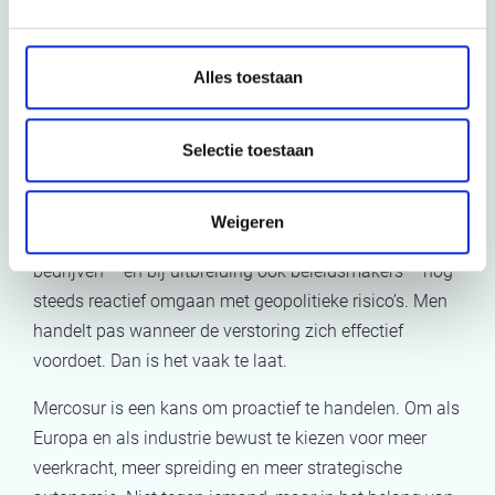
of het in het huidige geopolitieke landschap beter is om
met regels, afspraken en noodremmen te werken, dan
Alles toestaan
om géén kader te hebben en strategische
afhankelijkheden verder te laten ontsporen.
Selectie toestaan
Proactiviteit is geen luxe
meer
Weigeren
Wat mij in dit debat het meest zorgen baart, is dat veel
bedrijven – en bij uitbreiding ook beleidsmakers – nog
steeds reactief omgaan met geopolitieke risico’s. Men
handelt pas wanneer de verstoring zich effectief
voordoet. Dan is het vaak te laat.
Mercosur is een kans om proactief te handelen. Om als
Europa en als industrie bewust te kiezen voor meer
veerkracht, meer spreiding en meer strategische