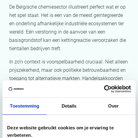
De Belgische chemiesector illustreert perfect wat er op
het spel staat. Het is een van de meest geïntegreerde
en onderling afhankelijke industriële ecosystemen ter
wereld. Eén verstoring in de aanvoer van een
basisgrondstof kan een kettingreactie veroorzaken die
tientallen bedrijven treft.
In zo’n context is voorspelbaarheid cruciaal. Niet alleen
prijszekerheid, maar ook politieke betrouwbaarheid en
toegang tot alternatieve markten. Handelsakkoorden
zoals Mercosur creëren net dat kader waarbinnen
bedrijven kunnen plannen, investeren en risico’s beter
beheersen.
Toestemming
Details
Over
Begrip voor landbouw, maar
nood aan evenwicht
Deze website gebruikt cookies om je ervaring te
verbeteren.