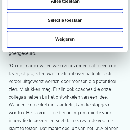
Alles toestaan
Een concreet voorbeeld: als een consultant een
interessante trend opmerkt bij klanten, kan hij of zij een
Selectie toestaan
voorstel doen in de incubator cirkel om hier een nieuwe
service rond te ontwikkelen. Ze krijgen tijd en middelen
om dit uit te werken, zonder dat dit eerst door
Weigeren
verschillende managementlagen moet worden
goedgekeurd.
“Op die manier willen we ervoor zorgen dat ideeën die
leven, of projecten waar de klant over nadenkt, ook
verder uitgewerkt worden door mensen die potentieel
zien. Mislukken mag. Er zijn ook coaches die onze
collega’s helpen bij het ontwikkelen van een idee.
Wanneer een cirkel niet aantrekt, kan die stopgezet
worden. Het is vooral de bedoeling om ruimte voor
innovatie te creëren en snel de meerwaarde voor de
klant te testen. Dat maakt deel uit van het DNA binnen