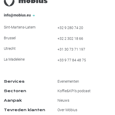
info@mobius.eu
Sint-Martens-Latem
+32 9 280 74 20
Brussel
+32 2 302 18 66
Utrecht
+31 30 73 71 197
La Madeleine
+33 9 77 84 48 75
Services
Evenementen
Sectoren
Koffie&KPI's podcast
Aanpak
Nieuws
Tevreden klanten
Over Möbius