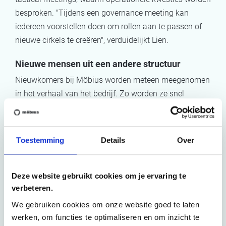
besproken. "Tijdens een governance meeting kan
iedereen voorstellen doen om rollen aan te passen of
nieuwe cirkels te creëren", verduidelijkt Lien.
Nieuwe mensen uit een andere structuur
Nieuwkomers bij Möbius worden meteen meegenomen
in het verhaal van het bedrijf. Zo worden ze snel
vertrouwd gemaakt met holacracy en de uitdagingen
die het met zich meebrengt. "We werken met een
buddysysteem, zodat je steeds ergens terecht kan
Toestemming
Details
Over
wanneer je tegen iets aanloopt” vertelt Lien. “Onze
systemen en processen zijn erop geënt dat de mensen
echt groeien. Ze worden opgevolgd, omdat ze een
Deze website gebruikt cookies om je ervaring te
verbeteren.
bepaalde rol krijgen waar verwachtingen aan
gekoppeld worden.”
We gebruiken cookies om onze website goed te laten
werken, om functies te optimaliseren en om inzicht te
"Het is een omschakeling voor mensen die gewend zijn