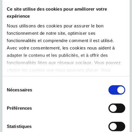
d’ensemble de l’évolution des différents modules et signale
à temps les obstacles lors du démarrage des modules.
Ce site utilise des cookies pour améliorer votre
expérience
Grâce à un soutien à la mise en place de modules
spécifiques, des compétences particulières en matière de
Nous utilisons des cookies pour assurer le bon
conception de processus et de communication sont
fonctionnement de notre site, optimiser ses
fonctionnalités et comprendre comment il est utilisé.
ajoutées à l’équipe de mise en place.
Avec votre consentement, les cookies nous aident à
adapter le contenu et les publicités, et à offrir des
ÉCRIT PAR
fonctionnalités liées aux réseaux sociaux. Vous pouvez
choisir les cookies que nous pouvons placer. Vous
Thomas Haspeslagh
pouvez modifier vos préférences à tout moment.
Sélection
Nécessaires
du
consentement
Préférences
Statistiques
Benjamin Lelubre