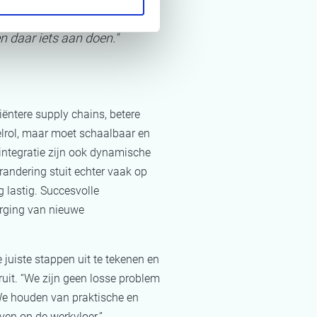
n daar iets aan doen."
iëntere supply chains, betere
telrol, maar moet schaalbaar en
-integratie zijn ook dynamische
andering stuit echter vaak op
 lastig. Succesvolle
orging van nieuwe
juiste stappen uit te tekenen en
ruit. “We zijn geen losse problem
. We houden van praktische en
ven op de werkvloer.”