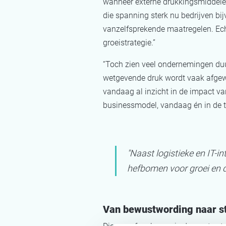
wanneer externe drukkingsmiddelen 
die spanning sterk nu bedrijven bi
vanzelfsprekende maatregelen. Echt
groeistrategie.”
“Toch zien veel ondernemingen duur
wetgevende druk wordt vaak afgewa
vandaag al inzicht in de impact va
businessmodel, vandaag én in de to
"Naast logistieke en IT-i
hefbomen voor groei en 
Van bewustwording naar st