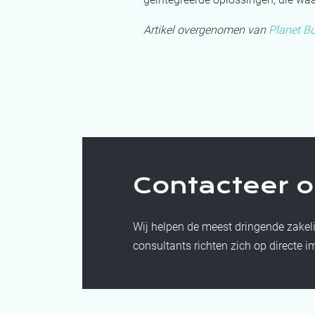
Artikel overgenomen van
Planet B
Contacteer o
Wij helpen de meest dringende zakel
consultants richten zich op directe i