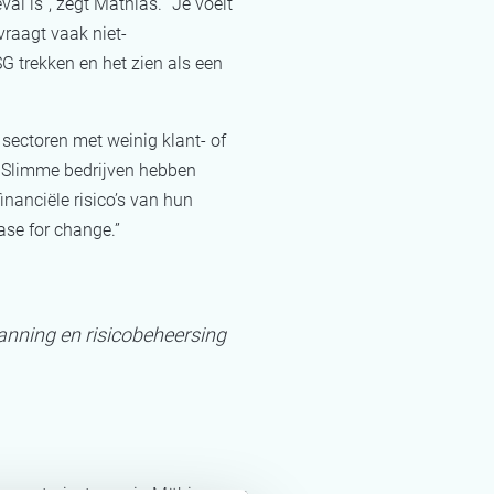
al is”, zegt Mathias. “Je voelt
vraagt vaak niet-
G trekken en het zien als een
sectoren met weinig klant- of
. Slimme bedrijven hebben
inanciële risico’s van hun
case for change.”
lanning en risicobeheersing