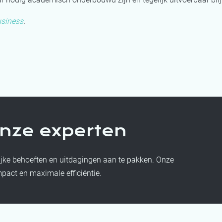
usiness
.
nze experten
ijke behoeften en uitdagingen aan te pakken. Onze
mpact en maximale efficiëntie.