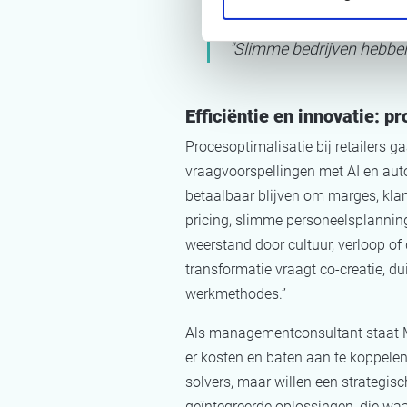
"Slimme bedrijven hebben
Efficiëntie en innovatie: 
Procesoptimalisatie bij retailers g
vraagvoorspellingen met AI en auto
betaalbaar blijven om marges, klant
pricing, slimme personeelsplannin
weerstand door cultuur, verloop of
transformatie vraagt co-creatie, d
werkmethodes.”
Als managementconsultant staat Möb
er kosten en baten aan te koppelen.
solvers, maar willen een strategis
geïntegreerde oplossingen, die waa