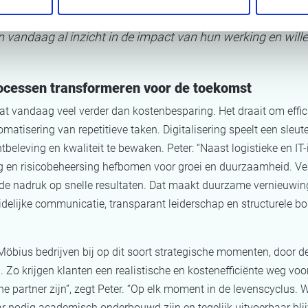
 vandaag al inzicht in de impact van hun werking en wille
processen transformeren voor de toekomst
aat vandaag veel verder dan kostenbesparing. Het draait om effic
matisering van repetitieve taken. Digitalisering speelt een sleu
beleving en kwaliteit te bewaken. Peter: “Naast logistieke en IT
g en risicobeheersing hefbomen voor groei en duurzaamheid. Ver
 de nadruk op snelle resultaten. Dat maakt duurzame vernieuwing
uidelijke communicatie, transparant leiderschap en structurele b
ius bedrijven bij op dit soort strategische momenten, door de 
 Zo krijgen klanten een realistische en kostenefficiënte weg voo
che partner zijn”, zegt Peter. “Op elk moment in de levenscyclus
r nodig academisch onderbouwd zijn en tegelijk uitvoerbaar blij