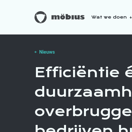
Wat we doen
Over ons
Onze duurzaamhe
Nieuws
Efficiëntie 
duurzaamhe
overbrugge
bedrijven 