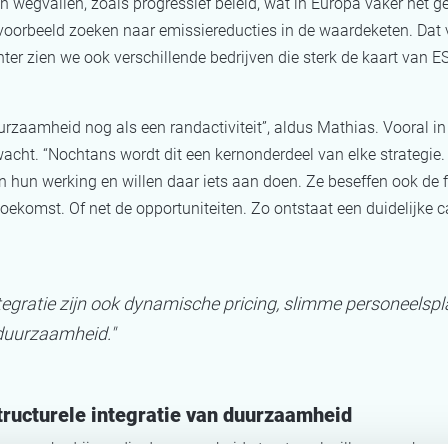
wegvallen, zoals progressief beleid, wat in Europa vaker het gev
jvoorbeeld zoeken naar emissiereducties in de waardeketen. Dat 
er zien we ook verschillende bedrijven die sterk de kaart van ES
zaamheid nog als een randactiviteit”, aldus Mathias. Vooral in 
cht. “Nochtans wordt dit een kernonderdeel van elke strategie
n hun werking en willen daar iets aan doen. Ze beseffen ook de f
ekomst. Of net de opportuniteiten. Zo ontstaat een duidelijke 
ntegratie zijn ook dynamische pricing, slimme personeelsp
duurzaamheid."
ructurele integratie van duurzaamheid