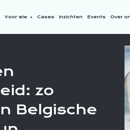
Voor wie
Cases
Inzichten
Events
Over o
idsinitiatieven
én
id: zo
n Belgische
hun